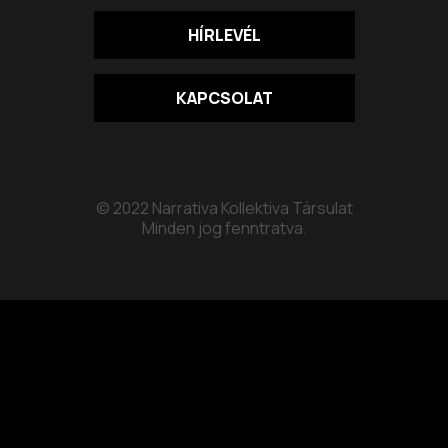
HÍRLEVÉL
KAPCSOLAT
© 2022 Narrativa Kollektiva Társulat
Minden jog fenntratva.