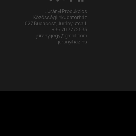
Jurányi Produkciós
Közösségi Inkubátorház
1027 Budapest, Jurány utca 1.
+36 70 7772533
juranyijegy@gmail.com
juranyihaz.hu