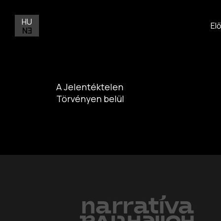
HU
El
EN
A Jelentéktelen
Törvényen belül