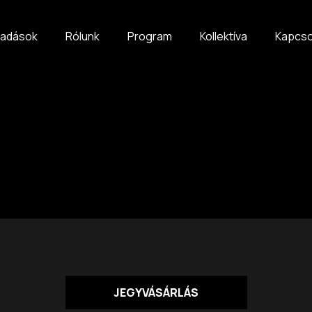
őadások
Rólunk
Program
Kollektíva
Kapcso
JEGYVÁSÁRLÁS