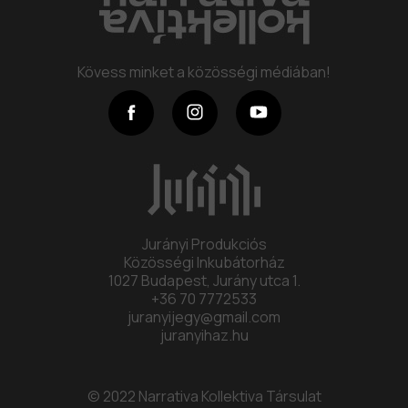
Program
Kövess minket a közösségi médiában!
Kollektíva
Kapcsolat
Jurányi Produkciós
Közösségi Inkubátorház
1027 Budapest, Jurány utca 1.
+36 70 7772533
juranyijegy@gmail.com
juranyihaz.hu
© 2022 Narrativa Kollektiva Társulat