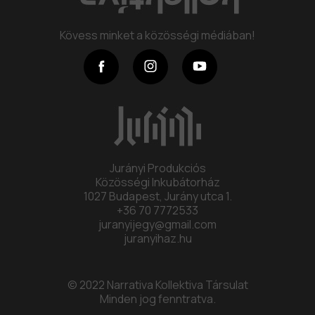
Program
Kövess minket a közösségi médiában!
Kollektíva
Kapcsolat
Jurányi Produkciós
Közösségi Inkubátorház
1027 Budapest, Jurány utca 1.
+36 70 7772533
juranyijegy@gmail.com
juranyihaz.hu
© 2022 Narrativa Kollektiva Társulat
Minden jog fenntratva.