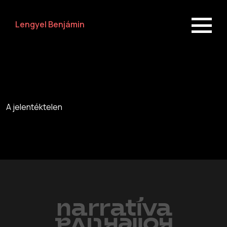
Lengyel Benjámin
A jelentéktelen
Előadások
Rólunk