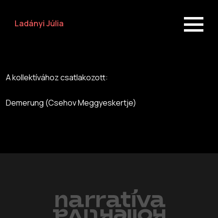
Ladányi Júlia
A kollektívához csatlakozott:
Demerung (Csehov Meggyeskertje)
Előadások
Rólunk