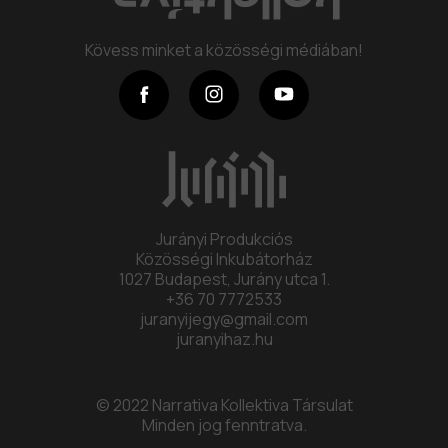
Program
Kövess minket a közösségi médiában!
Kollektíva
Kapcsolat
Jurányi Produkciós
Közösségi Inkubátorház
1027 Budapest, Jurány utca 1.
+36 70 7772533
juranyijegy@gmail.com
juranyihaz.hu
© 2022 Narrativa Kollektiva Társulat
Minden jog fenntratva.