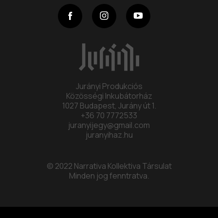
Program
Collective
Contact
Jurányi Produkciós
Közösségi Inkubátorház
1027 Budapest, Jurány út 1.
+36 70 7772533
juranyijegy@gmail.com
juranyihaz.hu
© 2022 Narrativa Kollektiva Társulat
Minden jog fenntratva.