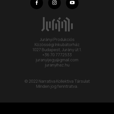
Program
Collective
Jurányi Produkciós
Contact
Közösségi Inkubátorház
1027 Budapest, Jurány út 1.
+36 70 7772533
juranyijegy@gmail.com
juranyihaz.hu
© 2022 Narrativa Kollektiva Társulat
Minden jog fenntratva.