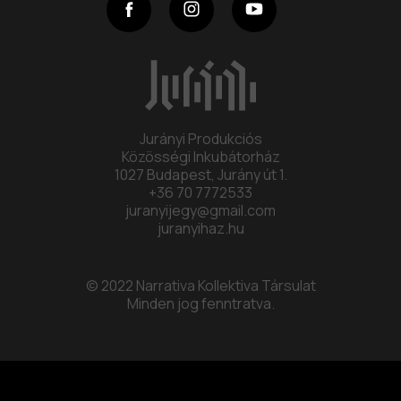
Program
Collective
Jurányi Produkciós
Contact
Közösségi Inkubátorház
1027 Budapest, Jurány út 1.
+36 70 7772533
juranyijegy@gmail.com
juranyihaz.hu
© 2022 Narrativa Kollektiva Társulat
Minden jog fenntratva.