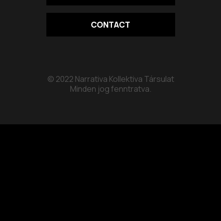
CONTACT
© 2022 Narrativa Kollektiva Társulat
Minden jog fenntratva.