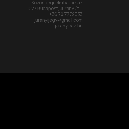
Közösségi Inkubátorház
1027 Budapest, Jurány út 1.
+36 70 7772533
juranyijegy@gmail.com
juranyihaz.hu