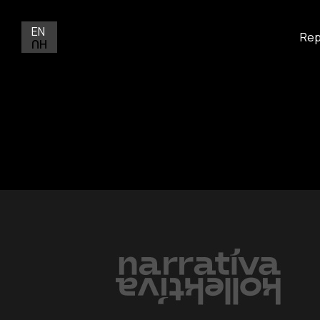
EN
Rep
HU